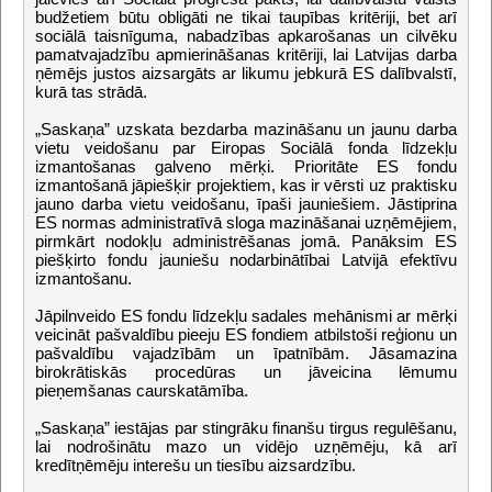
budžetiem būtu obligāti ne tikai taupības kritēriji, bet arī
sociālā taisnīguma, nabadzības apkarošanas un cilvēku
pamatvajadzību apmierināšanas kritēriji, lai Latvijas darba
ņēmējs justos aizsargāts ar likumu jebkurā ES dalībvalstī,
kurā tas strādā.
„Saskaņa” uzskata bezdarba mazināšanu un jaunu darba
vietu veidošanu par Eiropas Sociālā fonda līdzekļu
izmantošanas galveno mērķi. Prioritāte ES fondu
izmantošanā jāpiešķir projektiem, kas ir vērsti uz praktisku
jauno darba vietu veidošanu, īpaši jauniešiem. Jāstiprina
ES normas administratīvā sloga mazināšanai uzņēmējiem,
pirmkārt nodokļu administrēšanas jomā. Panāksim ES
piešķirto fondu jauniešu nodarbinātībai Latvijā efektīvu
izmantošanu.
Jāpilnveido ES fondu līdzekļu sadales mehānismi ar mērķi
veicināt pašvaldību pieeju ES fondiem atbilstoši reģionu un
pašvaldību vajadzībām un īpatnībām. Jāsamazina
birokrātiskās procedūras un jāveicina lēmumu
pieņemšanas caurskatāmība.
„Saskaņa” iestājas par stingrāku finanšu tirgus regulēšanu,
lai nodrošinātu mazo un vidējo uzņēmēju, kā arī
kredītņēmēju interešu un tiesību aizsardzību.