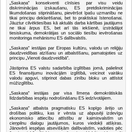
„Saskaņa” konsekventi cīnīsies par visu veidu
diskriminācijas izskaušanu, ES pretdiskriminācijas
likumdošanas stiprināšanu, pievēršot īpašu uzmanību ne
tikai principu deklarēšanai, bet to praktiskai īstenošanai.
Jāuztur cilvēktiesības kā aktuāls darba kārtības jautājums
ne tikai ārpus ES, bet arī tās iekšienē, izstrādājot
tiesiskuma, demokrātijas un sociālo tiesību ievērošanas
monitoringa mehānismu ES dalībvalstīs.
„Saskaņa” iestājas par Eiropas kultūru, valodu un reliģiju
daudzveidības atzīšanu un atbalstīšanu, pamatojoties uz
principu „Vienoti daudzveidībā”.
Jāstiprina ES valstu sadarbība izglītības jomā, palielinot
ES finansējumu inovācijām izglītībā, veicinot vairāku
valodu apguvi, stiprinot dabas zinību bloku un attīstot
mūžizglītību.
„Saskaņa” iestājas par visa līmeņa demokrātiskās
līdzdarbības iespēju nodrošināšanu ES iedzīvotājiem.
„Saskaņa” atbalsta pragmatisku ES kopīgo ārējo un
drošības politiku, kas ir vērsta uz abpusēji izdevīgu
ekonomisko attiecību attīstību ar kaimiņvalstīm un
cieņpilnu dialogu jautājumos, kuros viedokļi atšķiras.
Jānovērš iespējas atsevišķām dalībvalstīm, vadoties pēc