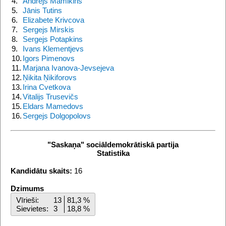
4.
Andrejs Mamikins
5.
Jānis Tutins
6.
Elizabete Krivcova
7.
Sergejs Mirskis
8.
Sergejs Potapkins
9.
Ivans Klementjevs
10.
Igors Pimenovs
11.
Marjana Ivanova-Jevsejeva
12.
Ņikita Ņikiforovs
13.
Irina Cvetkova
14.
Vitalijs Trusevičs
15.
Eldars Mamedovs
16.
Sergejs Dolgopolovs
"Saskaņa" sociāldemokrātiskā partija
Statistika
Kandidātu skaits:
16
Dzimums
Vīrieši:
13
81,3 %
Sievietes:
3
18,8 %