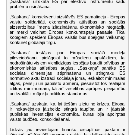
„Saskaņa” uzskata ES par efektīvu instrumentu šādu
problēmu risināšanai.
„Saskaņa” konsekventi aizstāvēs ES pamatideju - Eiropas
valstu solidaritāti, ekonomiskās attīstības un sociālās
aizsardzības līmeņa izlīdzināšanu, ekonomisko integrāciju
ar mērķi veicināt Eiropas konkurētspēju pasaulē. Tikai
kopīgiem spēkiem Eiropas valstis būs spējīgas veiksmīgi
konkurēt globālajā tirgū.
„Saskaņa” iestājas par Eiropas sociālā modeļa
pilnveidošanu, pielāgojot to mūsdienu apstākļiem, lai
nodrošinātu visiem vienlīdzīgas iespējas baudīt brīvības un
ekonomiskās attīstības augļus. „Saskaņa” panāks ES
sociālās dimensijas stiprināšanu un stingrāku ES
normatīvo aktu izstrādi sociālajā jomā, ieskaitot minimālās
algas, pensiju un pabalstu apmēru, piesaistot tos reālajam
iztikas minimumam, kā arī veselības aprūpes pieejamību
un kvalitāti, mājokļa politikas standartus.
„Saskaņa” uzskata, ka, lai tiešām izietu no krīzes, Eiropai
ir nekavējoties jāizbeidz stingrā taupība un ir jāatsāk
publiskās investīcijas ekonomikā, kuras bija apcirptas
valsts budžetu konsolidēšanai.
Līdzās jau ieviestajam finanšu disciplīnas paktam ir
jāievieš arī Sociālā progresa pakts, lai dalībvalstu valsts