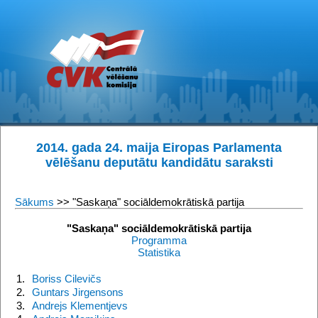
2014. gada 24. maija Eiropas Parlamenta
vēlēšanu deputātu kandidātu saraksti
Sākums
>> "Saskaņa" sociāldemokrātiskā partija
"Saskaņa" sociāldemokrātiskā partija
Programma
Statistika
1.
Boriss Cilevičs
2.
Guntars Jirgensons
3.
Andrejs Klementjevs