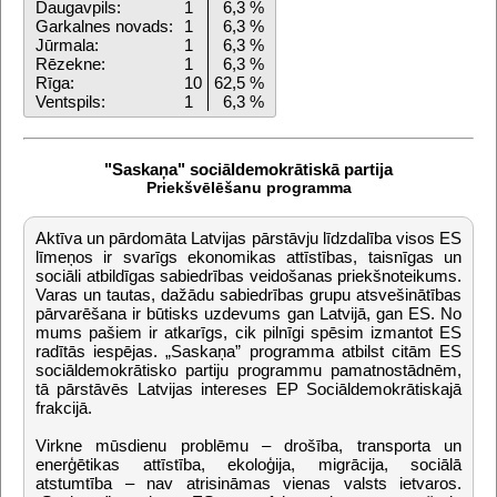
Daugavpils:
1
6,3 %
Garkalnes novads:
1
6,3 %
Jūrmala:
1
6,3 %
Rēzekne:
1
6,3 %
Rīga:
10
62,5 %
Ventspils:
1
6,3 %
"Saskaņa" sociāldemokrātiskā partija
Priekšvēlēšanu programma
Aktīva un pārdomāta Latvijas pārstāvju līdzdalība visos ES
līmeņos ir svarīgs ekonomikas attīstības, taisnīgas un
sociāli atbildīgas sabiedrības veidošanas priekšnoteikums.
Varas un tautas, dažādu sabiedrības grupu atsvešinātības
pārvarēšana ir būtisks uzdevums gan Latvijā, gan ES. No
mums pašiem ir atkarīgs, cik pilnīgi spēsim izmantot ES
radītās iespējas. „Saskaņa” programma atbilst citām ES
sociāldemokrātisko partiju programmu pamatnostādnēm,
tā pārstāvēs Latvijas intereses EP Sociāldemokrātiskajā
frakcijā.
Virkne mūsdienu problēmu – drošība, transporta un
enerģētikas attīstība, ekoloģija, migrācija, sociālā
atstumtība – nav atrisināmas vienas valsts ietvaros.