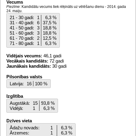
Vecums
Piezīme:
Kandidātu vecums tiek rēķināts uz vēlēšanu dienu - 2014. gada
24. maiju.
21 - 30 gadi:
1
6,3 %
31 - 40 gadi:
6
37,5 %
41 - 50 gadi:
3
18,8 %
51 - 60 gadi:
3
18,8 %
61 - 70 gadi:
2
12,5 %
71 - 80 gadi:
1
6,3 %
Vidējais vecums:
46,1 gadi
Vecākais kandidāts:
72 gadi
Jaunākais kandidāts:
30 gadi
Pilsonības valsts
Latvija:
16
100 %
Izglītība
Augstākā:
15
93,8 %
Vidējā:
1
6,3 %
Dzīves vieta
Ādažu novads:
1
6,3 %
Ārzemes:
1
6,3 %