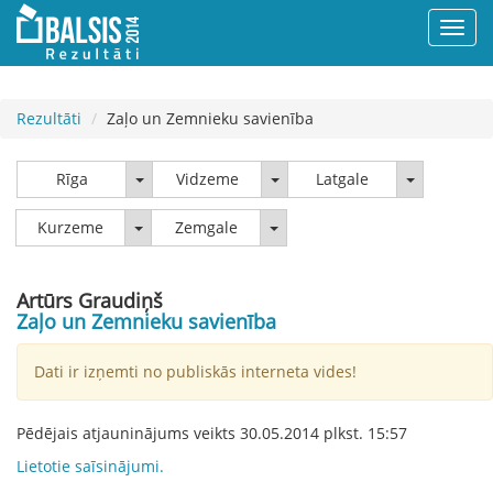
Rezultāti
Zaļo un Zemnieku savienība
Rīga
Vidzeme
Latgale
Rīga
Vidzeme
Latgale
Kurzeme
Zemgale
Kurzeme
Zemgale
Artūrs Graudiņš
Zaļo un Zemnieku savienība
Dati ir izņemti no publiskās interneta vides!
Pēdējais atjauninājums veikts
30.05.2014
plkst.
15:57
Lietotie saīsinājumi.