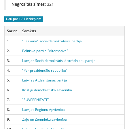
Negrozītās zīmes:
321
Dati par 1 / 1
iecirkņiem
Sar.nr.
Saraksts
1.
"Saskaņa" sociāldemokrātiskā partija
2.
Politiskā partija "Alternative"
3.
Latvijas Sociāldemokrātiskā strādnieku partija
4.
"Par prezidentālu republiku"
5.
Latvijas Atdzimšanas partija
6.
Kristīgi demokrātiskā savienība
7.
"SUVERENITĀTE"
8.
Latvijas Reģionu Apvienība
9.
Zaļo un Zemnieku savienība