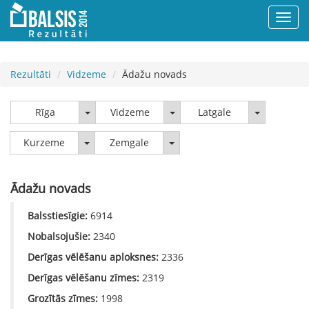
Rezultāti
Vidzeme
Ādažu novads
Rīga
Vidzeme
Latgale
Rīga
Vidzeme
Latgale
Kurzeme
Zemgale
Kurzeme
Zemgale
Ādažu novads
Balsstiesīgie:
6914
Nobalsojušie:
2340
Derīgas vēlēšanu aploksnes:
2336
Derīgas vēlēšanu zīmes:
2319
Grozītās zīmes:
1998