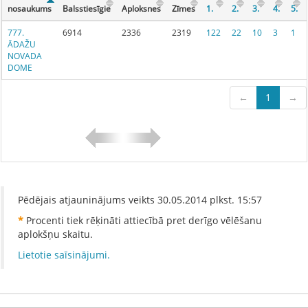
nosaukums
Balsstiesīgie
Aploksnes
Zīmes
1.
2.
3.
4.
5.
777.
6914
2336
2319
122
22
10
3
1
ĀDAŽU
NOVADA
DOME
←
1
→
Pēdējais atjauninājums veikts
30.05.2014
plkst.
15:57
*
Procenti tiek rēķināti attiecībā pret derīgo vēlēšanu
aplokšņu skaitu.
Lietotie saīsinājumi.