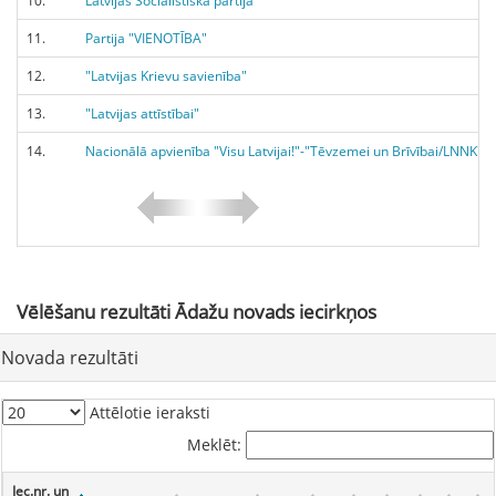
10.
Latvijas Sociālistiskā partija
11.
Partija "VIENOTĪBA"
12.
"Latvijas Krievu savienība"
13.
"Latvijas attīstībai"
14.
Nacionālā apvienība "Visu Latvijai!"-"Tēvzemei un Brīvībai/LNNK"
Vēlēšanu
rezultāti Ādažu novads iecirkņos
Novada
rezultāti
Attēlotie ieraksti
Meklēt:
Iec.nr. un