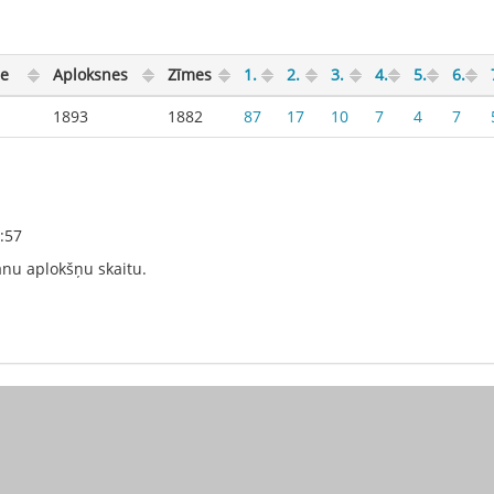
ie
Aploksnes
Zīmes
1.
2.
3.
4.
5.
6.
1893
1882
87
17
10
7
4
7
:57
šanu aplokšņu skaitu.