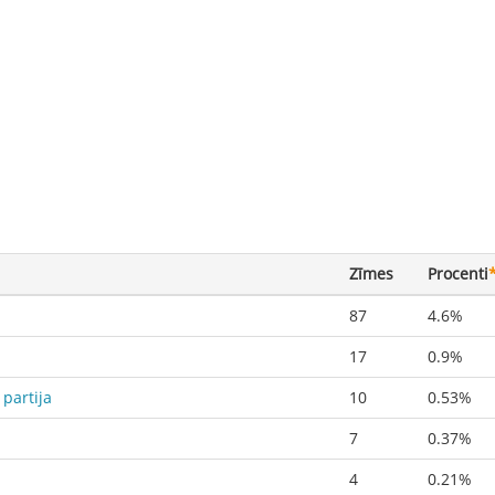
Zīmes
Procenti
87
4.6%
17
0.9%
 partija
10
0.53%
7
0.37%
4
0.21%