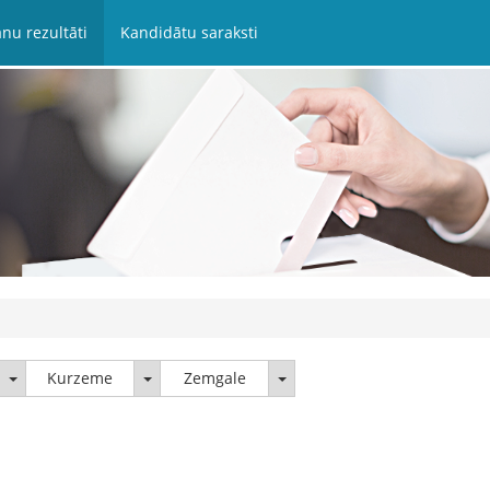
nu rezultāti
Kandidātu saraksti
Latgale
Kurzeme
Zemgale
Kurzeme
Zemgale