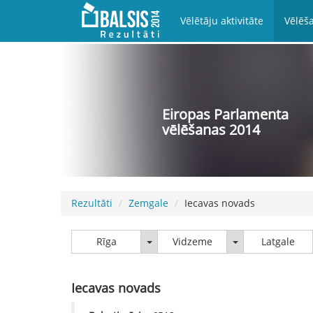
Vēlētāju aktivitāte
Vēlēša
Eiropas Parlamenta
vēlēšanas 2014
Rezultāti
Zemgale
Iecavas novads
Rīga
Vidzeme
Rīga
Vidzeme
Latgale
Iecavas novads