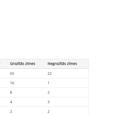
*
Grozītās zīmes
Negrozītās zīmes
65
22
16
1
8
2
4
3
2
2