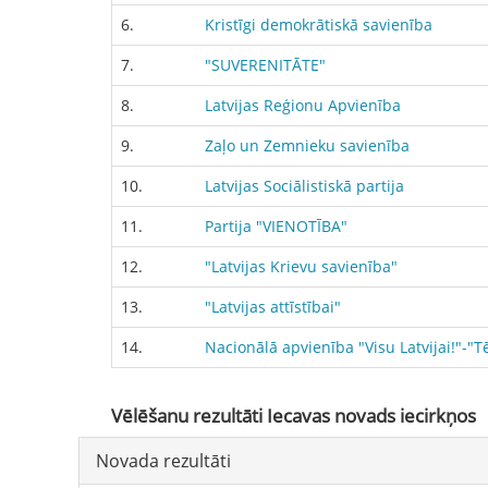
6.
Kristīgi demokrātiskā savienība
7.
"SUVERENITĀTE"
8.
Latvijas Reģionu Apvienība
9.
Zaļo un Zemnieku savienība
10.
Latvijas Sociālistiskā partija
11.
Partija "VIENOTĪBA"
12.
"Latvijas Krievu savienība"
13.
"Latvijas attīstībai"
14.
Nacionālā apvienība "Visu Latvijai!"-"
Vēlēšanu
rezultāti Iecavas novads iecirkņos
Novada
rezultāti