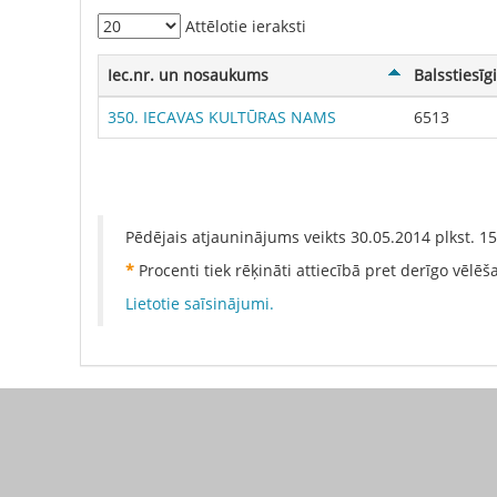
Attēlotie ieraksti
Iec.nr. un nosaukums
Balsstiesīg
350. IECAVAS KULTŪRAS NAMS
6513
Pēdējais atjauninājums veikts
30.05.2014
plkst.
15
*
Procenti tiek rēķināti attiecībā pret derīgo vēlē
Lietotie saīsinājumi.