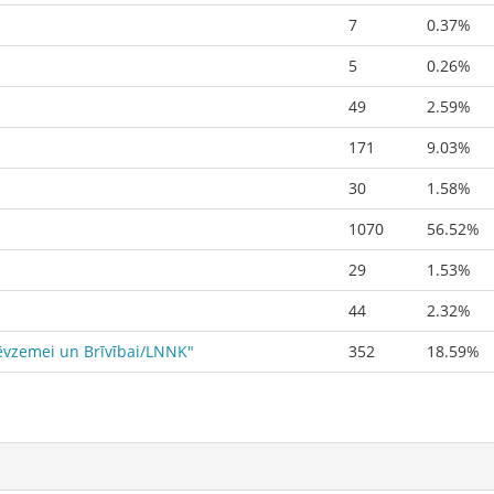
7
0.37%
5
0.26%
49
2.59%
171
9.03%
30
1.58%
1070
56.52%
29
1.53%
44
2.32%
Tēvzemei un Brīvībai/LNNK"
352
18.59%