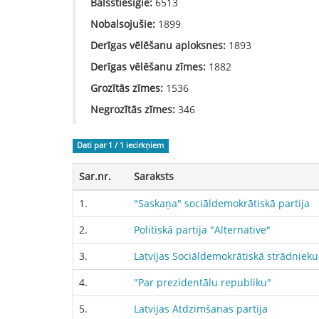
Balsstiesīgie:
6513
Nobalsojušie:
1899
Derīgas vēlēšanu aploksnes:
1893
Derīgas vēlēšanu zīmes:
1882
Grozītās zīmes:
1536
Negrozītās zīmes:
346
Dati par 1 / 1
iecirkņiem
Sar.nr.
Saraksts
1.
"Saskaņa" sociāldemokrātiskā partija
2.
Politiskā partija "Alternative"
3.
Latvijas Sociāldemokrātiskā strādnieku
4.
"Par prezidentālu republiku"
5.
Latvijas Atdzimšanas partija