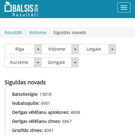
Rezultāti
Vidzeme
Siguldas novads
Rīga
Vidzeme
Latgale
Rīga
Vidzeme
Latgale
Kurzeme
Zemgale
Kurzeme
Zemgale
Siguldas novads
Balsstiesīgie:
13818
Nobalsojušie:
4901
Derīgas vēlēšanu aploksnes:
4898
Derīgas vēlēšanu zīmes:
4867
Grozītās zīmes:
4091