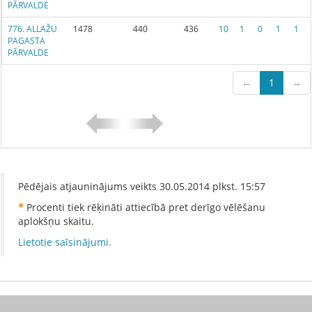
PĀRVALDE
776. ALLAŽU
1478
440
436
10
1
0
1
1
PAGASTA
PĀRVALDE
←
1
→
Pēdējais atjauninājums veikts
30.05.2014
plkst.
15:57
*
Procenti tiek rēķināti attiecībā pret derīgo vēlēšanu
aplokšņu skaitu.
Lietotie saīsinājumi.