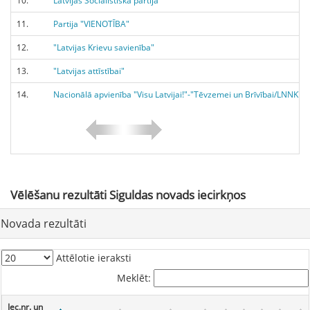
10.
Latvijas Sociālistiskā partija
11.
Partija "VIENOTĪBA"
12.
"Latvijas Krievu savienība"
13.
"Latvijas attīstībai"
14.
Nacionālā apvienība "Visu Latvijai!"-"Tēvzemei un Brīvībai/LNNK"
Vēlēšanu
rezultāti Siguldas novads iecirkņos
Novada
rezultāti
Attēlotie ieraksti
Meklēt:
Iec.nr. un