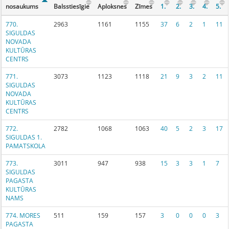
nosaukums
Balsstiesīgie
Aploksnes
Zīmes
1.
2.
3.
4.
5.
770.
2963
1161
1155
37
6
2
1
11
SIGULDAS
NOVADA
KULTŪRAS
CENTRS
771.
3073
1123
1118
21
9
3
2
11
SIGULDAS
NOVADA
KULTŪRAS
CENTRS
772.
2782
1068
1063
40
5
2
3
17
SIGULDAS 1.
PAMATSKOLA
773.
3011
947
938
15
3
3
1
7
SIGULDAS
PAGASTA
KULTŪRAS
NAMS
774. MORES
511
159
157
3
0
0
0
3
PAGASTA