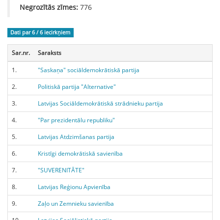
Negrozītās zīmes:
776
Dati par 6 / 6
iecirkņiem
Sar.nr.
Saraksts
1.
"Saskaņa" sociāldemokrātiskā partija
2.
Politiskā partija "Alternative"
3.
Latvijas Sociāldemokrātiskā strādnieku partija
4.
"Par prezidentālu republiku"
5.
Latvijas Atdzimšanas partija
6.
Kristīgi demokrātiskā savienība
7.
"SUVERENITĀTE"
8.
Latvijas Reģionu Apvienība
9.
Zaļo un Zemnieku savienība