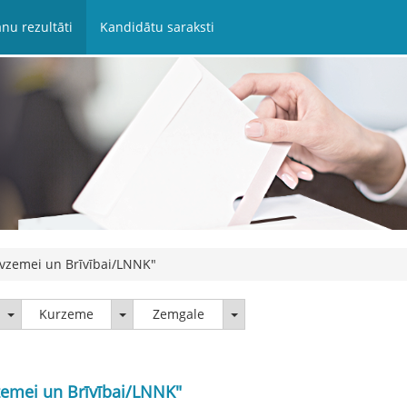
nu rezultāti
Kandidātu saraksti
Tēvzemei un Brīvībai/LNNK"
Latgale
Kurzeme
Zemgale
Kurzeme
Zemgale
vzemei un Brīvībai/LNNK"