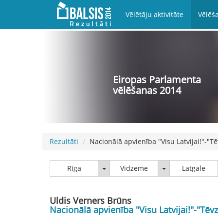
Vēlētāju aktivitāte
Vēlēša
Eiropas Parlamenta
vēlēšanas 2014
Rezultāti
Nacionālā apvienība "Visu Latvijai!"-"
Rīga
Vidzeme
Rīga
Vidzeme
Latgale
Uldis Verners Brūns
Nacionālā apvienība "Visu Latvijai!"-"Tē