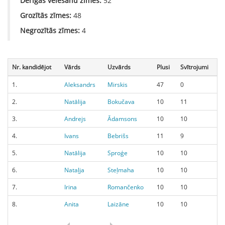
Derīgas vēlēšanu zīmes:
52
Grozītās zīmes:
48
Negrozītās zīmes:
4
Nr. kandidējot
Vārds
Uzvārds
Plusi
Svītrojumi
1.
Aleksandrs
Mirskis
47
0
2.
Natālija
Bokučava
10
11
3.
Andrejs
Ādamsons
10
10
4.
Ivans
Bebrišs
11
9
5.
Natālija
Sproģe
10
10
6.
Nataļja
Steļmaha
10
10
7.
Irina
Romančenko
10
10
8.
Anita
Laizāne
10
10