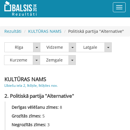
Rezultāti
KULTŪRAS NAMS
Politiskā partija "Alternative"
Rīga
Vidzeme
Latgale
Rīga
Vidzeme
Latgale
Kurzeme
Zemgale
Kurzeme
Zemgale
KULTŪRAS NAMS
Lībiešu iela 2, Ikšķile, Ikšķiles nov.
2. Politiskā partija "Alternative"
Derīgas vēlēšanu zīmes:
8
Grozītās zīmes:
5
Negrozītās zīmes:
3