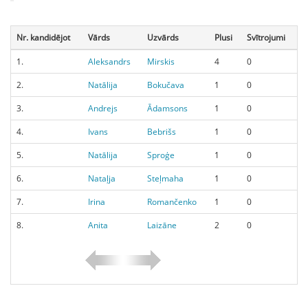
Nr. kandidējot
Vārds
Uzvārds
Plusi
Svītrojumi
1.
Aleksandrs
Mirskis
4
0
2.
Natālija
Bokučava
1
0
3.
Andrejs
Ādamsons
1
0
4.
Ivans
Bebrišs
1
0
5.
Natālija
Sproģe
1
0
6.
Nataļja
Steļmaha
1
0
7.
Irina
Romančenko
1
0
8.
Anita
Laizāne
2
0