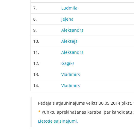
7.
Ludmila
8.
Jeļena
9.
Aleksandrs
10.
Aleksejs
11.
Aleksandrs
12.
Gagiks
13.
Vladimirs
14.
Vladimirs
Pēdējais atjauninājums veikts
30.05.2014
plkst.
*
Punktu aprēķināšanas kārtība: par kandidātu 
Lietotie saīsinājumi.