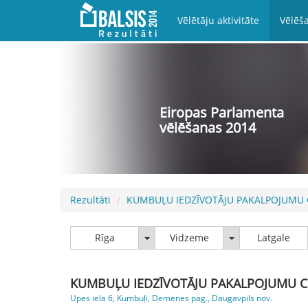
Vēlētāju aktivitāte
Vēlēša
Eiropas Parlamenta
vēlēšanas 2014
Rezultāti
KUMBUĻU IEDZĪVOTĀJU PAKALPOJUMU
Rīga
Vidzeme
Rīga
Vidzeme
Latgale
KUMBUĻU IEDZĪVOTĀJU PAKALPOJUMU 
Upes iela 6, Kumbuļi, Demenes pag., Daugavpils nov.