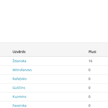
Uzvārds
Plusi
Ždanoka
16
Mitrofanovs
0
Rafaļskis
0
Guščins
0
Kuzmins
0
Favorska
0