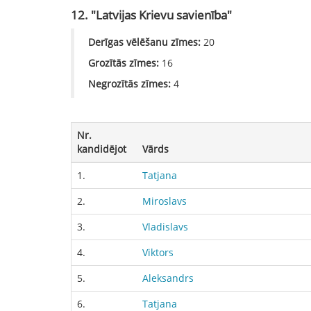
12. "Latvijas Krievu savienība"
Derīgas vēlēšanu zīmes:
20
Grozītās zīmes:
16
Negrozītās zīmes:
4
Nr.
kandidējot
Vārds
1.
Tatjana
2.
Miroslavs
3.
Vladislavs
4.
Viktors
5.
Aleksandrs
6.
Tatjana