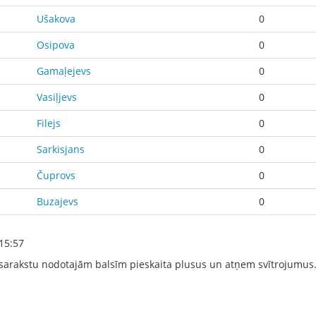
Ušakova
0
Osipova
0
Gamaļejevs
0
Vasiļjevs
0
Filejs
0
Sarkisjans
0
Čuprovs
0
Buzajevs
0
15:57
sarakstu nodotajām balsīm pieskaita plusus un atņem svītrojumus