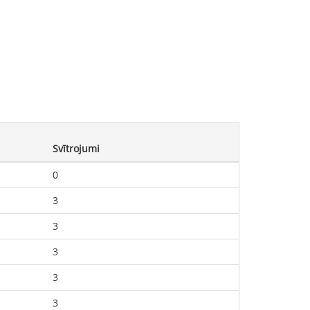
Svītrojumi
0
3
3
3
3
3