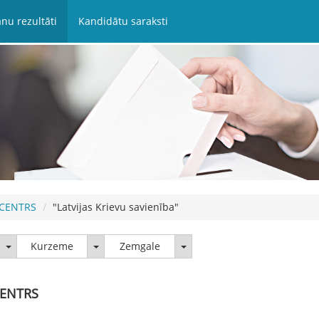
nu rezultāti
Kandidātu saraksti
 CENTRS
"Latvijas Krievu savienība"
Latgale
Kurzeme
Zemgale
Kurzeme
Zemgale
CENTRS