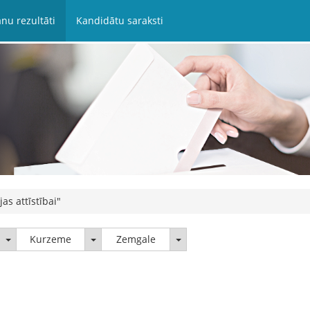
nu rezultāti
Kandidātu saraksti
jas attīstībai"
Latgale
Kurzeme
Zemgale
Kurzeme
Zemgale