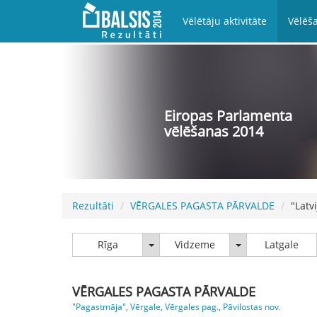
Vēlētāju aktivitāte
Vēlēša
Eiropas Parlamenta
vēlēšanas 2014
Rezultāti
VĒRGALES PAGASTA PĀRVALDE
"Latvi
Rīga
Vidzeme
Rīga
Vidzeme
Latgale
VĒRGALES PAGASTA PĀRVALDE
"Pagastmāja", Vērgale, Vērgales pag., Pāvilostas nov.