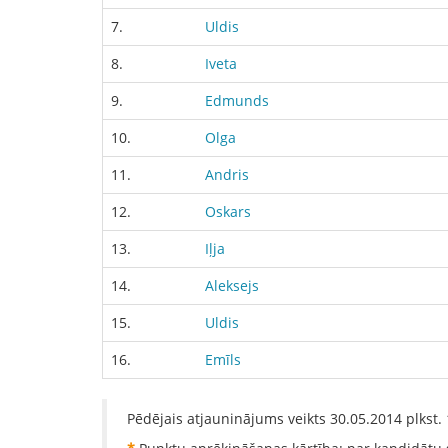
7.
Uldis
8.
Iveta
9.
Edmunds
10.
Olga
11.
Andris
12.
Oskars
13.
Iļja
14.
Aleksejs
15.
Uldis
16.
Emīls
Pēdējais atjauninājums veikts
30.05.2014
plkst.