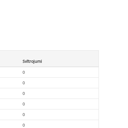
Svītrojumi
0
0
0
0
0
0