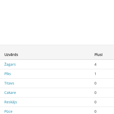
Uzvārds
Plusi
Žagars
4
Pīks
1
Titavs
0
Cakare
0
Reskājs
0
Pūce
0