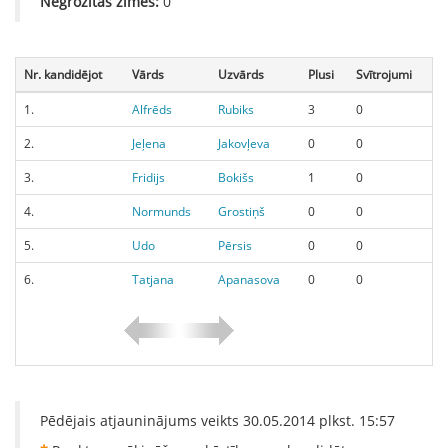
Negrozītās zīmes:
0
Nr. kandidējot
Vārds
Uzvārds
Plusi
Svītrojumi
1.
Alfrēds
Rubiks
3
0
2.
Jeļena
Jakovļeva
0
0
3.
Fridijs
Bokišs
1
0
4.
Normunds
Grostiņš
0
0
5.
Udo
Pērsis
0
0
6.
Tatjana
Apanasova
0
0
Pēdējais atjauninājums veikts
30.05.2014
plkst.
15:57