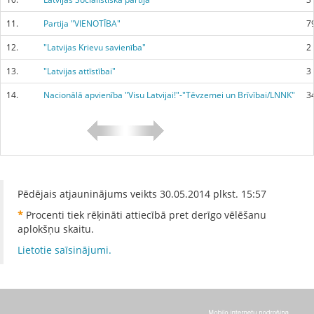
11.
Partija "VIENOTĪBA"
7
12.
"Latvijas Krievu savienība"
2
13.
"Latvijas attīstībai"
3
14.
Nacionālā apvienība "Visu Latvijai!"-"Tēvzemei un Brīvībai/LNNK"
3
Pēdējais atjauninājums veikts
30.05.2014
plkst.
15:57
*
Procenti tiek rēķināti attiecībā pret derīgo vēlēšanu
aplokšņu skaitu.
Lietotie saīsinājumi.