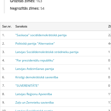
Grozītās zīmes:
163
Negrozītās zīmes:
54
Sar.nr.
Saraksts
Z
1.
"Saskaņa" sociāldemokrātiskā partija
2
2.
Politiskā partija "Alternative"
4
3.
Latvijas Sociāldemokrātiskā strādnieku partija
1
4.
"Par prezidentālu republiku"
0
5.
Latvijas Atdzimšanas partija
1
6.
Kristīgi demokrātiskā savienība
0
7.
"SUVERENITĀTE"
0
8.
Latvijas Reģionu Apvienība
1
9.
Zaļo un Zemnieku savienība
1
10.
Latvijas Sociālistiskā partija
3