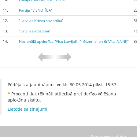
11.
Partija "VIENOTĪBA"
2
12.
"Latvijas Krievu savienība"
3
13.
"Latvijas attīstībai"
1
14.
Nacionālā apvienība "Visu Latvijai!"-"Tēvzemei un Brīvībai/LNNK"
8
Pēdējais atjauninājums veikts
30.05.2014
plkst.
15:57
*
Procenti tiek rēķināti attiecībā pret derīgo vēlēšanu
aplokšņu skaitu.
Lietotie saīsinājumi.