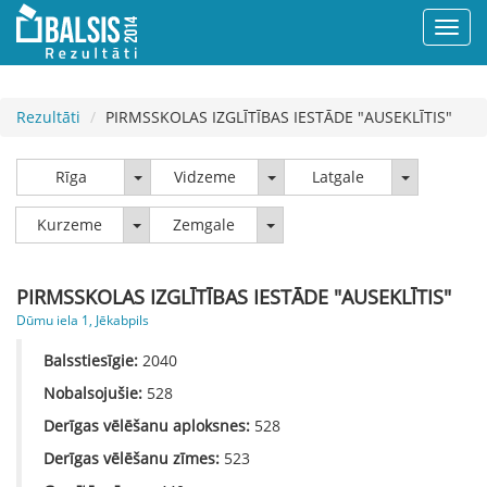
Rezultāti
PIRMSSKOLAS IZGLĪTĪBAS IESTĀDE "AUSEKLĪTIS"
Rīga
Vidzeme
Latgale
Rīga
Vidzeme
Latgale
Kurzeme
Zemgale
Kurzeme
Zemgale
PIRMSSKOLAS IZGLĪTĪBAS IESTĀDE "AUSEKLĪTIS"
Dūmu iela 1, Jēkabpils
Balsstiesīgie:
2040
Nobalsojušie:
528
Derīgas vēlēšanu aploksnes:
528
Derīgas vēlēšanu zīmes:
523