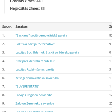
Grozītās zīmes:
440
Negrozītās zīmes:
83
Sar.nr.
Saraksts
Z
1.
"Saskaņa" sociāldemokrātiskā partija
8
2.
Politiskā partija "Alternative"
9
3.
Latvijas Sociāldemokrātiskā strādnieku partija
0
4.
"Par prezidentālu republiku"
1
5.
Latvijas Atdzimšanas partija
3
6.
Kristīgi demokrātiskā savienība
1
7.
"SUVERENITĀTE"
1
8.
Latvijas Reģionu Apvienība
1
9.
Zaļo un Zemnieku savienība
2
10.
Latvijas Sociālistiskā partija
1