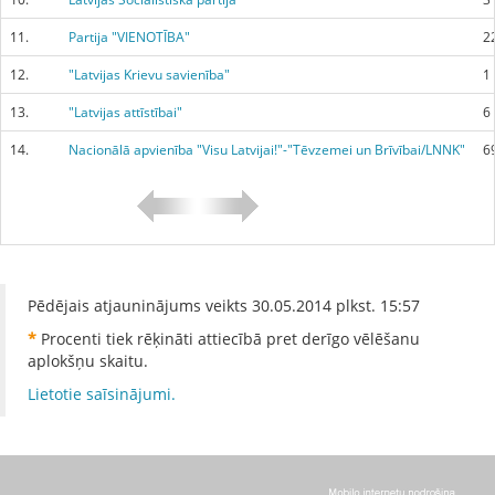
11.
Partija "VIENOTĪBA"
2
12.
"Latvijas Krievu savienība"
1
13.
"Latvijas attīstībai"
6
14.
Nacionālā apvienība "Visu Latvijai!"-"Tēvzemei un Brīvībai/LNNK"
6
Pēdējais atjauninājums veikts
30.05.2014
plkst.
15:57
*
Procenti tiek rēķināti attiecībā pret derīgo vēlēšanu
aplokšņu skaitu.
Lietotie saīsinājumi.