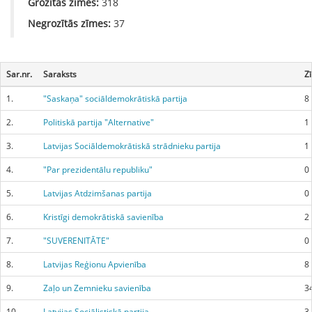
Grozītās zīmes:
318
Negrozītās zīmes:
37
Sar.nr.
Saraksts
Z
1.
"Saskaņa" sociāldemokrātiskā partija
8
2.
Politiskā partija "Alternative"
1
3.
Latvijas Sociāldemokrātiskā strādnieku partija
1
4.
"Par prezidentālu republiku"
0
5.
Latvijas Atdzimšanas partija
0
6.
Kristīgi demokrātiskā savienība
2
7.
"SUVERENITĀTE"
0
8.
Latvijas Reģionu Apvienība
8
9.
Zaļo un Zemnieku savienība
3
10.
Latvijas Sociālistiskā partija
3