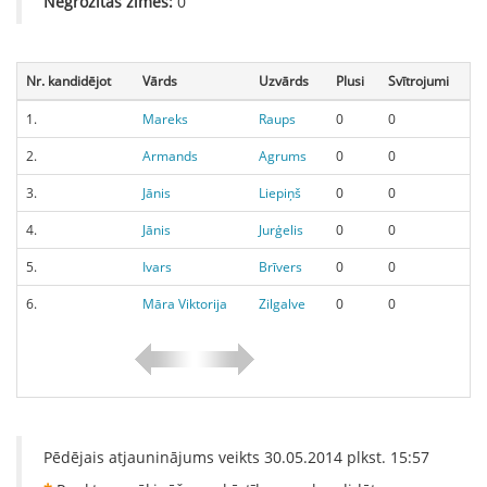
Negrozītās zīmes:
0
Nr. kandidējot
Vārds
Uzvārds
Plusi
Svītrojumi
1.
Mareks
Raups
0
0
2.
Armands
Agrums
0
0
3.
Jānis
Liepiņš
0
0
4.
Jānis
Jurģelis
0
0
5.
Ivars
Brīvers
0
0
6.
Māra Viktorija
Zilgalve
0
0
Pēdējais atjauninājums veikts
30.05.2014
plkst.
15:57