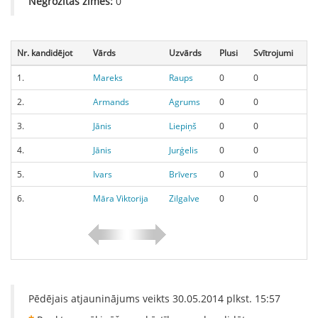
Negrozītās zīmes:
0
Nr. kandidējot
Vārds
Uzvārds
Plusi
Svītrojumi
1.
Mareks
Raups
0
0
2.
Armands
Agrums
0
0
3.
Jānis
Liepiņš
0
0
4.
Jānis
Jurģelis
0
0
5.
Ivars
Brīvers
0
0
6.
Māra Viktorija
Zilgalve
0
0
Pēdējais atjauninājums veikts
30.05.2014
plkst.
15:57