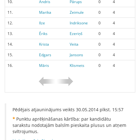
10.
Andris
Pārups
0
4
11.
Marika
Zeimule
0
4
12.
Ilze
Indriksone
0
4
13.
Ēriks
Ezeriņš
0
4
14.
Krista
Veita
0
4
15.
Edgars
Jansons
0
4
16.
Māris
Klismets
0
4
Pēdējais atjauninājums veikts
30.05.2014
plkst.
15:57
*
Punktu aprēķināšanas kārtība: par kandidātu
sarakstu nodotajām balsīm pieskaita plusus un atņem
svītrojumus.