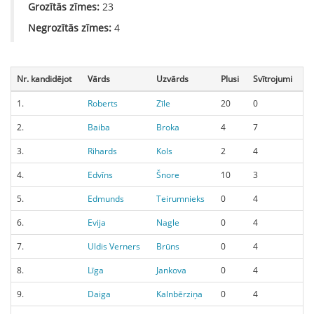
Grozītās zīmes:
23
Negrozītās zīmes:
4
Nr. kandidējot
Vārds
Uzvārds
Plusi
Svītrojumi
1.
Roberts
Zīle
20
0
2.
Baiba
Broka
4
7
3.
Rihards
Kols
2
4
4.
Edvīns
Šnore
10
3
5.
Edmunds
Teirumnieks
0
4
6.
Evija
Nagle
0
4
7.
Uldis Verners
Brūns
0
4
8.
Līga
Jankova
0
4
9.
Daiga
Kalnbērziņa
0
4