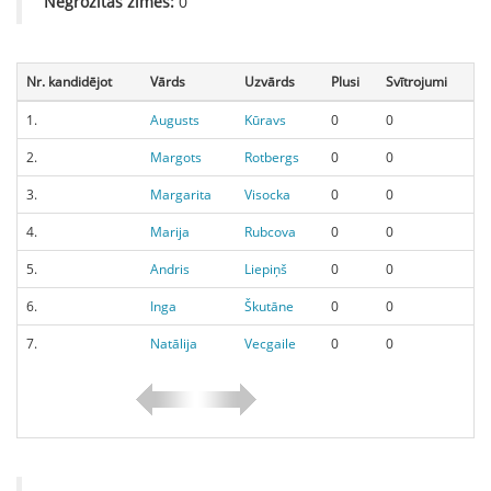
Negrozītās zīmes:
0
Nr. kandidējot
Vārds
Uzvārds
Plusi
Svītrojumi
1.
Augusts
Kūravs
0
0
2.
Margots
Rotbergs
0
0
3.
Margarita
Visocka
0
0
4.
Marija
Rubcova
0
0
5.
Andris
Liepiņš
0
0
6.
Inga
Škutāne
0
0
7.
Natālija
Vecgaile
0
0