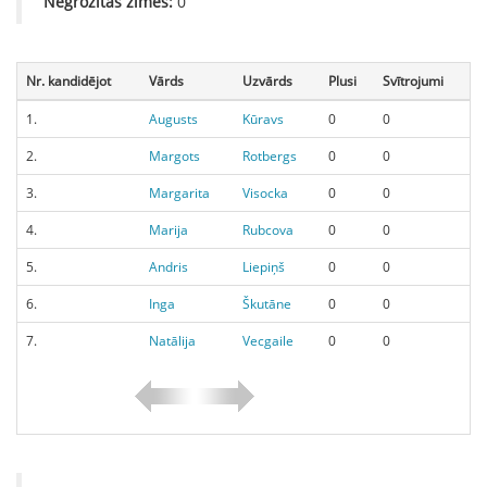
Negrozītās zīmes:
0
Nr. kandidējot
Vārds
Uzvārds
Plusi
Svītrojumi
1.
Augusts
Kūravs
0
0
2.
Margots
Rotbergs
0
0
3.
Margarita
Visocka
0
0
4.
Marija
Rubcova
0
0
5.
Andris
Liepiņš
0
0
6.
Inga
Škutāne
0
0
7.
Natālija
Vecgaile
0
0