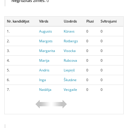
Negrozītās zīmes:
0
Nr. kandidējot
Vārds
Uzvārds
Plusi
Svītrojumi
1.
Augusts
Kūravs
0
0
2.
Margots
Rotbergs
0
0
3.
Margarita
Visocka
0
0
4.
Marija
Rubcova
0
0
5.
Andris
Liepiņš
0
0
6.
Inga
Škutāne
0
0
7.
Natālija
Vecgaile
0
0