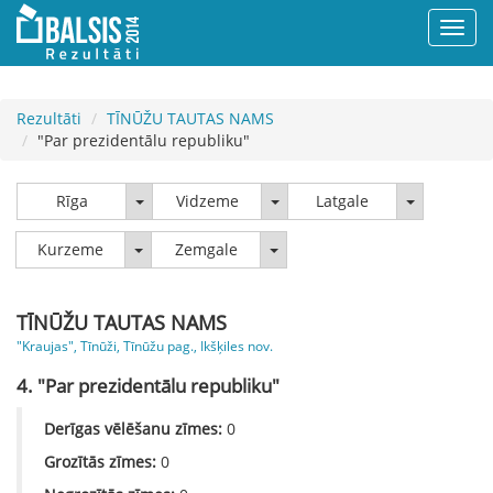
Rezultāti
TĪNŪŽU TAUTAS NAMS
"Par prezidentālu republiku"
Rīga
Vidzeme
Latgale
Rīga
Vidzeme
Latgale
Kurzeme
Zemgale
Kurzeme
Zemgale
TĪNŪŽU TAUTAS NAMS
"Kraujas", Tīnūži, Tīnūžu pag., Ikšķiles nov.
4. "Par prezidentālu republiku"
Derīgas vēlēšanu zīmes:
0
Grozītās zīmes:
0