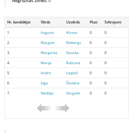
Negrozītās zīmes:
0
Nr. kandidējot
Vārds
Uzvārds
Plusi
Svītrojumi
1.
Augusts
Kūravs
0
0
2.
Margots
Rotbergs
0
0
3.
Margarita
Visocka
0
0
4.
Marija
Rubcova
0
0
5.
Andris
Liepiņš
0
0
6.
Inga
Škutāne
0
0
7.
Natālija
Vecgaile
0
0