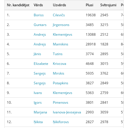
Nr. kandidējot
Vārds
Uzvārds
Plusi
Svītrojumi
Punk
1.
Boriss
Cilevičs
19638
2945
745
2.
Guntars
Jirgensons
3485
3215
581
3.
Andrejs
Klementjevs
13088
2512
684
4.
Andrejs
Mamikins
28918
1828
849
5.
Jānis
Tutins
3774
2895
587
6.
Elizabete
Krivcova
4648
3015
594
7.
Sergejs
Mirskis
5935
3762
600
8.
Sergejs
Potapkins
3827
2849
588
9.
Ivans
Klementjevs
5363
2759
604
10.
Igors
Pimenovs
3801
2841
588
11.
Marjana
Ivanova-Jevsejeva
2993
3059
577
12.
Ņikita
Ņikiforovs
2827
2978
577