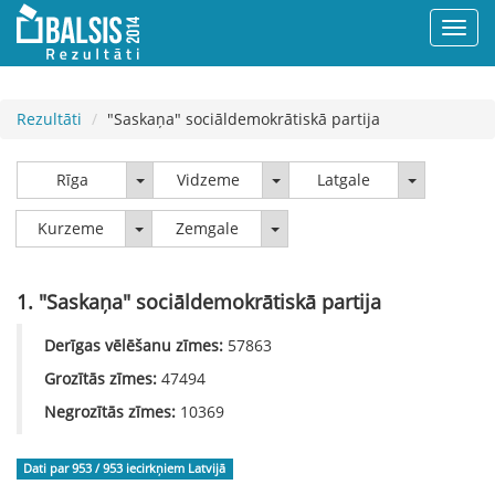
Rezultāti
"Saskaņa" sociāldemokrātiskā partija
Rīga
Vidzeme
Latgale
Rīga
Vidzeme
Latgale
Kurzeme
Zemgale
Kurzeme
Zemgale
1. "Saskaņa" sociāldemokrātiskā partija
Derīgas vēlēšanu zīmes:
57863
Grozītās zīmes:
47494
Negrozītās zīmes:
10369
Dati par 953 / 953
iecirkņiem Latvijā