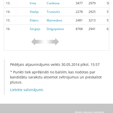
13.
Irina
Cvetkova
3477
2979
583
14.
Vitalijs
Trusevičs
2278
2925
572
15.
Eldars
Mamedovs
2481
3213
571
16.
Sergejs
Dolgopolovs
8768
2941
636
Pēdējais atjauninājums veikts
30.05.2014
plkst.
15:57
*
Punkti tiek aprēķināti no balsīm, kas nodotas par
kandidātu sarakstu atņemot svītrojumus un pieskaitot
plusus.
Lietotie saīsinājumi.