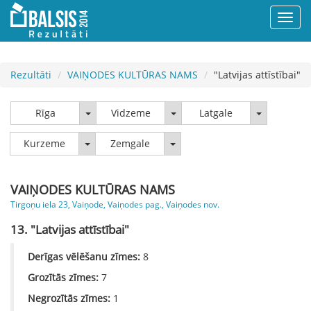
Rezultāti
VAIŅODES KULTŪRAS NAMS
"Latvijas attīstībai"
Rīga
Vidzeme
Latgale
Rīga
Vidzeme
Latgale
Kurzeme
Zemgale
Kurzeme
Zemgale
VAIŅODES KULTŪRAS NAMS
Tirgoņu iela 23, Vaiņode, Vaiņodes pag., Vaiņodes nov.
13. "Latvijas attīstībai"
Derīgas vēlēšanu zīmes:
8
Grozītās zīmes:
7
Negrozītās zīmes:
1