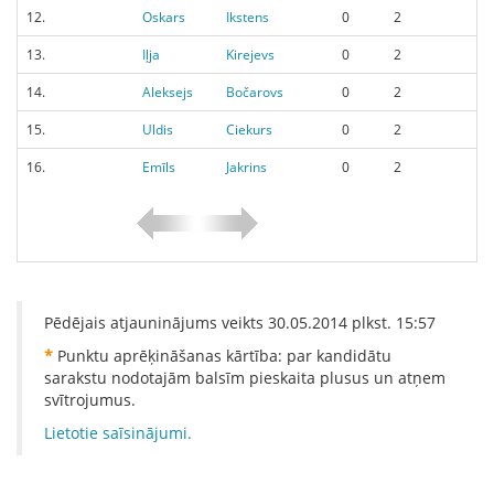
12.
Oskars
Ikstens
0
2
13.
Iļja
Kirejevs
0
2
14.
Aleksejs
Bočarovs
0
2
15.
Uldis
Ciekurs
0
2
16.
Emīls
Jakrins
0
2
Pēdējais atjauninājums veikts
30.05.2014
plkst.
15:57
*
Punktu aprēķināšanas kārtība: par kandidātu
sarakstu nodotajām balsīm pieskaita plusus un atņem
svītrojumus.
Lietotie saīsinājumi.