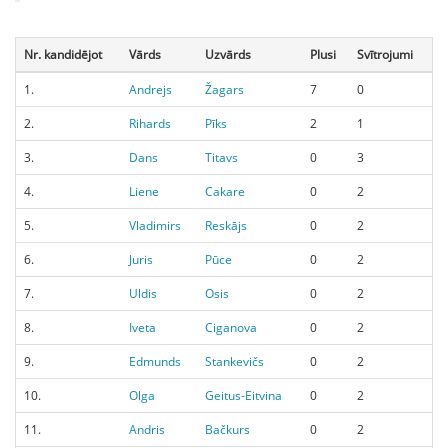
Nr. kandidējot
Vārds
Uzvārds
Plusi
Svītrojumi
1.
Andrejs
Žagars
7
0
2.
Rihards
Pīks
2
1
3.
Dans
Titavs
0
3
4.
Liene
Cakare
0
2
5.
Vladimirs
Reskājs
0
2
6.
Juris
Pūce
0
2
7.
Uldis
Osis
0
2
8.
Iveta
Ciganova
0
2
9.
Edmunds
Stankevičs
0
2
10.
Olga
Geitus-Eitvina
0
2
11.
Andris
Bačkurs
0
2