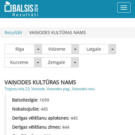
Rezultāti
VAIŅODES KULTŪRAS NAMS
Rīga
Vidzeme
Latgale
Rīga
Vidzeme
Latgale
Kurzeme
Zemgale
Kurzeme
Zemgale
VAIŅODES KULTŪRAS NAMS
Tirgoņu iela 23, Vaiņode, Vaiņodes pag., Vaiņodes nov.
Balsstiesīgie:
1699
Nobalsojušie:
445
Derīgas vēlēšanu aploksnes:
445
Derīgas vēlēšanu zīmes:
444