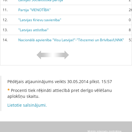
11.
Partija "VIENOTĪBA"
2
12.
"Latvijas Krievu savienība"
0
13.
"Latvijas attīstībai"
8
14.
Nacionālā apvienība "Visu Latvijai!"-"Tēvzemei un Brīvībai/LNNK"
5
Pēdējais atjauninājums veikts
30.05.2014
plkst.
15:57
*
Procenti tiek rēķināti attiecībā pret derīgo vēlēšanu
aplokšņu skaitu.
Lietotie saīsinājumi.