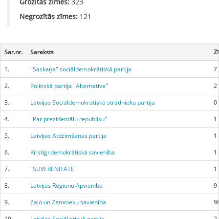
Grozītās zīmes:
323
Negrozītās zīmes:
121
Sar.nr.
Saraksts
Z
1.
"Saskaņa" sociāldemokrātiskā partija
7
2.
Politiskā partija "Alternative"
2
3.
Latvijas Sociāldemokrātiskā strādnieku partija
0
4.
"Par prezidentālu republiku"
1
5.
Latvijas Atdzimšanas partija
1
6.
Kristīgi demokrātiskā savienība
1
7.
"SUVERENITĀTE"
1
8.
Latvijas Reģionu Apvienība
9
9.
Zaļo un Zemnieku savienība
9
10.
Latvijas Sociālistiskā partija
2