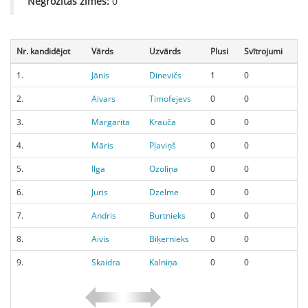
Negrozītās zīmes:
0
Nr. kandidējot
Vārds
Uzvārds
Plusi
Svītrojumi
1.
Jānis
Dinevičs
1
0
2.
Aivars
Timofejevs
0
0
3.
Margarita
Krauča
0
0
4.
Māris
Pļaviņš
0
0
5.
Ilga
Ozoliņa
0
0
6.
Juris
Dzelme
0
0
7.
Andris
Burtnieks
0
0
8.
Aivis
Biķernieks
0
0
9.
Skaidra
Kalniņa
0
0