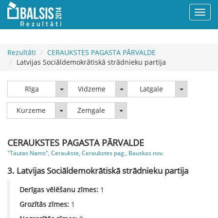
Rezultāti
CERAUKSTES PAGASTA PĀRVALDE
Latvijas Sociāldemokrātiskā strādnieku partija
Rīga
Vidzeme
Latgale
Rīga
Vidzeme
Latgale
Kurzeme
Zemgale
Kurzeme
Zemgale
CERAUKSTES PAGASTA PĀRVALDE
"Tautas Nams", Ceraukste, Ceraukstes pag., Bauskas nov.
3. Latvijas Sociāldemokrātiskā strādnieku partija
Derīgas vēlēšanu zīmes:
1
Grozītās zīmes:
1