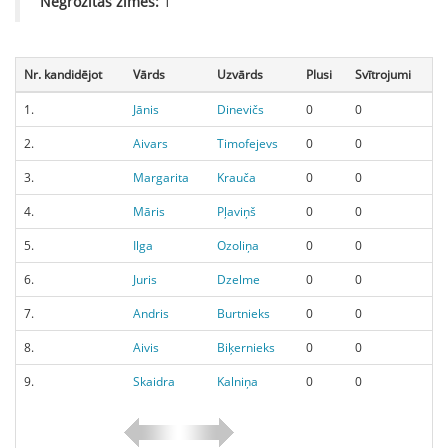
Negrozītās zīmes:
1
Nr. kandidējot
Vārds
Uzvārds
Plusi
Svītrojumi
1.
Jānis
Dinevičs
0
0
2.
Aivars
Timofejevs
0
0
3.
Margarita
Krauča
0
0
4.
Māris
Pļaviņš
0
0
5.
Ilga
Ozoliņa
0
0
6.
Juris
Dzelme
0
0
7.
Andris
Burtnieks
0
0
8.
Aivis
Biķernieks
0
0
9.
Skaidra
Kalniņa
0
0