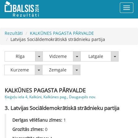
Rezultāti
KALKŪNES PAGASTA PĀRVALDE
Latvijas Sociāldemokrātiskā strādnieku partija
Rīga
Vidzeme
Latgale
Rīga
Vidzeme
Latgale
Kurzeme
Zemgale
Kurzeme
Zemgale
KALKŪNES PAGASTA PĀRVALDE
Ķieģeļu iela 4, Kalkūni, Kalkūnes pag., Daugavpils nov.
3. Latvijas Sociāldemokrātiskā strādnieku partija
Derīgas vēlēšanu zīmes:
1
Grozītās zīmes:
0