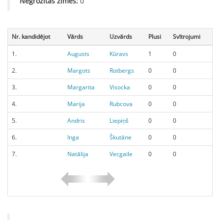
Negrozītās zīmes:
0
Nr. kandidējot
Vārds
Uzvārds
Plusi
Svītrojumi
1.
Augusts
Kūravs
1
0
2.
Margots
Rotbergs
0
0
3.
Margarita
Visocka
0
0
4.
Marija
Rubcova
0
0
5.
Andris
Liepiņš
0
0
6.
Inga
Škutāne
0
0
7.
Natālija
Vecgaile
0
0