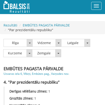
Rezultāti
EMBŪTES PAGASTA PĀRVALDE
"Par prezidentālu republiku"
Rīga
Vidzeme
Latgale
Rīga
Vidzeme
Latgale
Kurzeme
Zemgale
Kurzeme
Zemgale
EMBŪTES PAGASTA PĀRVALDE
Uzvaras iela 6, Vībiņi, Embūtes pag., Vaiņodes nov.
4. "Par prezidentālu republiku"
Derīgas vēlēšanu zīmes:
1
Grozītās zīmes:
1