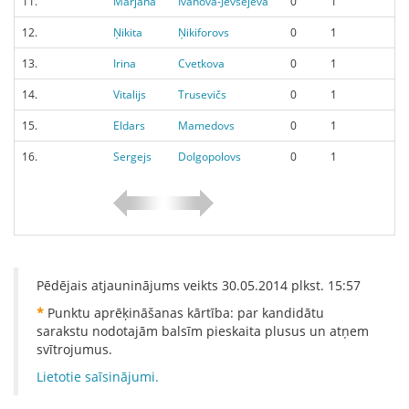
11.
Marjana
Ivanova-Jevsejeva
0
1
12.
Ņikita
Ņikiforovs
0
1
13.
Irina
Cvetkova
0
1
14.
Vitalijs
Trusevičs
0
1
15.
Eldars
Mamedovs
0
1
16.
Sergejs
Dolgopolovs
0
1
Pēdējais atjauninājums veikts
30.05.2014
plkst.
15:57
*
Punktu aprēķināšanas kārtība: par kandidātu
sarakstu nodotajām balsīm pieskaita plusus un atņem
svītrojumus.
Lietotie saīsinājumi.