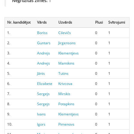
Negrozītās zīmes:
1
Nr. kandidējot
Vārds
Uzvārds
Plusi
Svītrojumi
1.
Boriss
Cilevičs
0
1
2.
Guntars
Jirgensons
0
1
3.
Andrejs
Klementjevs
0
1
4.
Andrejs
Mamikins
0
1
5.
Jānis
Tutins
0
1
6.
Elizabete
Krivcova
0
1
7.
Sergejs
Mirskis
0
1
8.
Sergejs
Potapkins
0
1
9.
Ivans
Klementjevs
0
1
10.
Igors
Pimenovs
0
1