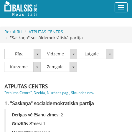
Rezultāti
ATPŪTAS CENTRS
"Saskaņa" sociāldemokrātiskā partija
Rīga
Vidzeme
Latgale
Rīga
Vidzeme
Latgale
Kurzeme
Zemgale
Kurzeme
Zemgale
ATPŪTAS CENTRS
"Atpūtas Centrs", Dzelda, Nīkrāces pag., Skrundas nov.
1. "Saskaņa" sociāldemokrātiskā partija
Derīgas vēlēšanu zīmes:
2
Grozītās zīmes:
1