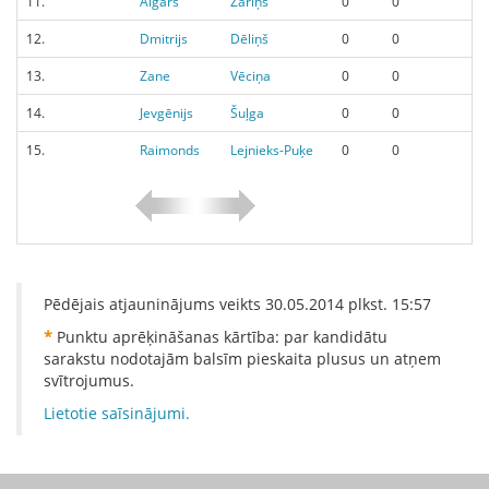
11.
Aigars
Zariņš
0
0
12.
Dmitrijs
Dēliņš
0
0
13.
Zane
Vēciņa
0
0
14.
Jevgēnijs
Šuļga
0
0
15.
Raimonds
Lejnieks-Puķe
0
0
Pēdējais atjauninājums veikts
30.05.2014
plkst.
15:57
*
Punktu aprēķināšanas kārtība: par kandidātu
sarakstu nodotajām balsīm pieskaita plusus un atņem
svītrojumus.
Lietotie saīsinājumi.