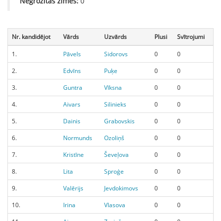
Negrozītās zīmes:
0
Nr. kandidējot
Vārds
Uzvārds
Plusi
Svītrojumi
1.
Pāvels
Sidorovs
0
0
2.
Edvīns
Puķe
0
0
3.
Guntra
Vīksna
0
0
4.
Aivars
Silinieks
0
0
5.
Dainis
Grabovskis
0
0
6.
Normunds
Ozoliņš
0
0
7.
Kristīne
Ševeļova
0
0
8.
Lita
Sproģe
0
0
9.
Valērijs
Jevdokimovs
0
0
10.
Irina
Vlasova
0
0