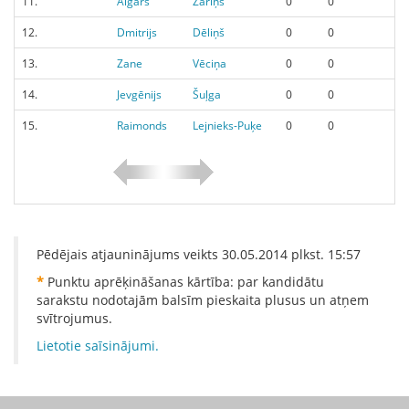
11.
Aigars
Zariņš
0
0
12.
Dmitrijs
Dēliņš
0
0
13.
Zane
Vēciņa
0
0
14.
Jevgēnijs
Šuļga
0
0
15.
Raimonds
Lejnieks-Puķe
0
0
Pēdējais atjauninājums veikts
30.05.2014
plkst.
15:57
*
Punktu aprēķināšanas kārtība: par kandidātu
sarakstu nodotajām balsīm pieskaita plusus un atņem
svītrojumus.
Lietotie saīsinājumi.