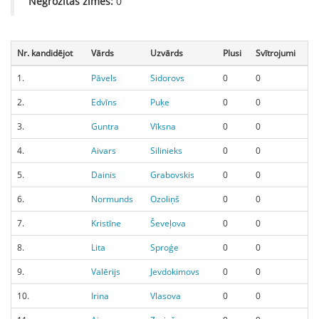
Negrozītās zīmes:
0
Nr. kandidējot
Vārds
Uzvārds
Plusi
Svītrojumi
1.
Pāvels
Sidorovs
0
0
2.
Edvīns
Puķe
0
0
3.
Guntra
Vīksna
0
0
4.
Aivars
Silinieks
0
0
5.
Dainis
Grabovskis
0
0
6.
Normunds
Ozoliņš
0
0
7.
Kristīne
Ševeļova
0
0
8.
Lita
Sproģe
0
0
9.
Valērijs
Jevdokimovs
0
0
10.
Irina
Vlasova
0
0