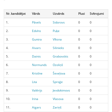
Nr. kandidējot
Vārds
Uzvārds
Plusi
Svītrojumi
1.
Pāvels
Sidorovs
0
0
2.
Edvīns
Puķe
0
0
3.
Guntra
Vīksna
0
0
4.
Aivars
Silinieks
0
0
5.
Dainis
Grabovskis
0
0
6.
Normunds
Ozoliņš
0
0
7.
Kristīne
Ševeļova
0
0
8.
Lita
Sproģe
0
0
9.
Valērijs
Jevdokimovs
0
0
10.
Irina
Vlasova
0
0
11.
Aigars
Zariņš
0
0