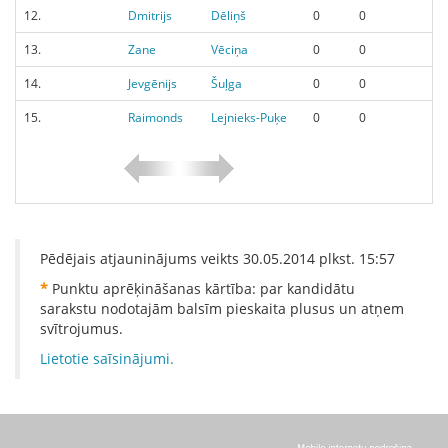
12.
Dmitrijs
Dēliņš
0
0
13.
Zane
Vēciņa
0
0
14.
Jevgēnijs
Šuļga
0
0
15.
Raimonds
Lejnieks-Puķe
0
0
Pēdējais atjauninājums veikts
30.05.2014
plkst.
15:57
*
Punktu aprēķināšanas kārtība: par kandidātu
sarakstu nodotajām balsīm pieskaita plusus un atņem
svītrojumus.
Lietotie saīsinājumi.