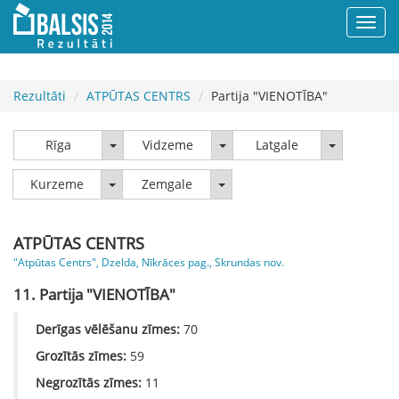
Rezultāti
ATPŪTAS CENTRS
Partija "VIENOTĪBA"
Rīga
Vidzeme
Latgale
Rīga
Vidzeme
Latgale
Kurzeme
Zemgale
Kurzeme
Zemgale
ATPŪTAS CENTRS
"Atpūtas Centrs", Dzelda, Nīkrāces pag., Skrundas nov.
11. Partija "VIENOTĪBA"
Derīgas vēlēšanu zīmes:
70
Grozītās zīmes:
59
Negrozītās zīmes:
11