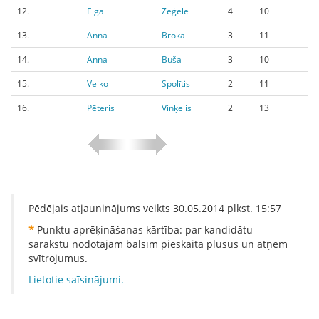
12.
Elga
Zēģele
4
10
13.
Anna
Broka
3
11
14.
Anna
Buša
3
10
15.
Veiko
Spolītis
2
11
16.
Pēteris
Vinķelis
2
13
Pēdējais atjauninājums veikts
30.05.2014
plkst.
15:57
*
Punktu aprēķināšanas kārtība: par kandidātu
sarakstu nodotajām balsīm pieskaita plusus un atņem
svītrojumus.
Lietotie saīsinājumi.