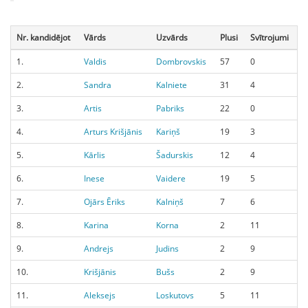
Nr. kandidējot
Vārds
Uzvārds
Plusi
Svītrojumi
1.
Valdis
Dombrovskis
57
0
2.
Sandra
Kalniete
31
4
3.
Artis
Pabriks
22
0
4.
Arturs Krišjānis
Kariņš
19
3
5.
Kārlis
Šadurskis
12
4
6.
Inese
Vaidere
19
5
7.
Ojārs Ēriks
Kalniņš
7
6
8.
Karina
Korna
2
11
9.
Andrejs
Judins
2
9
10.
Krišjānis
Bušs
2
9
11.
Aleksejs
Loskutovs
5
11