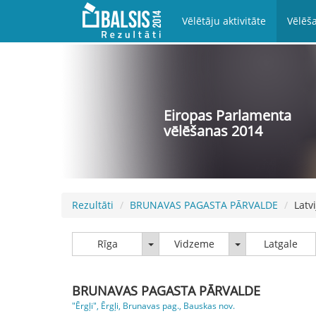
Vēlētāju aktivitāte
Vēlēša
Eiropas Parlamenta
vēlēšanas 2014
Rezultāti
BRUNAVAS PAGASTA PĀRVALDE
Latv
Rīga
Vidzeme
Rīga
Vidzeme
Latgale
BRUNAVAS PAGASTA PĀRVALDE
"Ērgļi", Ērgļi, Brunavas pag., Bauskas nov.