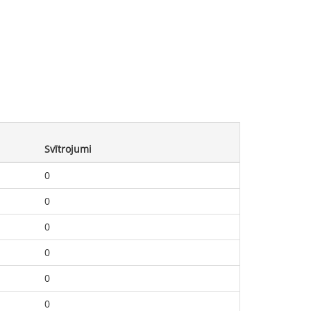
Svītrojumi
0
0
0
0
0
0