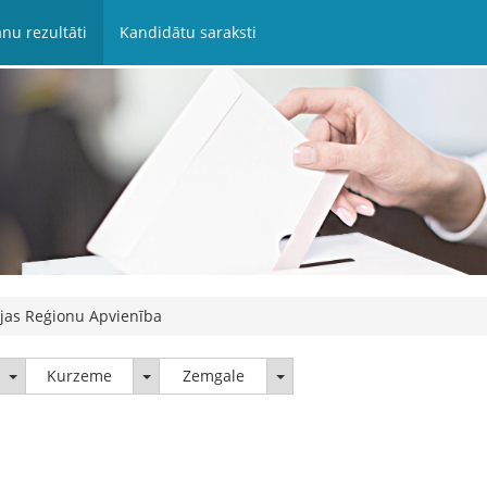
nu rezultāti
Kandidātu saraksti
ijas Reģionu Apvienība
Latgale
Kurzeme
Zemgale
Kurzeme
Zemgale