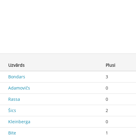
Uzvārds
Plusi
Bondars
3
Adamovičs
0
Rassa
0
Šics
2
Kleinberga
0
Bite
1