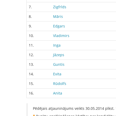
7.
Zigfrīds
8.
Māris
9.
Edgars
10.
Vladimirs
11.
Inga
12.
Jāzeps
13.
Guntis
14.
Evita
15.
Rūdolfs
16.
Anita
Pēdējais atjauninājums veikts
30.05.2014
plkst.