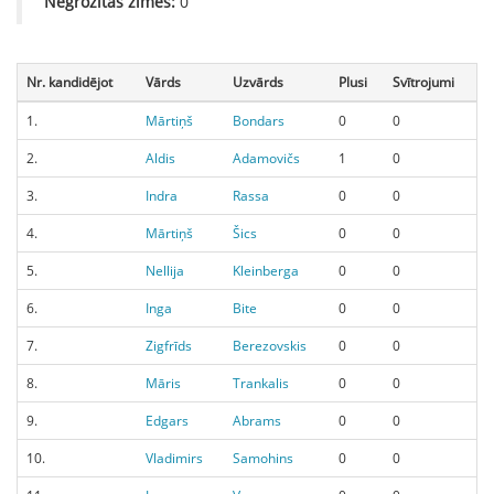
Negrozītās zīmes:
0
Nr. kandidējot
Vārds
Uzvārds
Plusi
Svītrojumi
1.
Mārtiņš
Bondars
0
0
2.
Aldis
Adamovičs
1
0
3.
Indra
Rassa
0
0
4.
Mārtiņš
Šics
0
0
5.
Nellija
Kleinberga
0
0
6.
Inga
Bite
0
0
7.
Zigfrīds
Berezovskis
0
0
8.
Māris
Trankalis
0
0
9.
Edgars
Abrams
0
0
10.
Vladimirs
Samohins
0
0