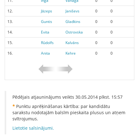
11.
Inga
Vanaga
0
0
12.
Jāzeps
Janiševs
0
0
13.
Guntis
Gladkins
0
0
14.
Evita
Ostrovska
0
0
15.
Rūdolfs
Kalvāns
0
0
16.
Anita
Kehre
0
0
Pēdējais atjauninājums veikts
30.05.2014
plkst.
15:57
*
Punktu aprēķināšanas kārtība: par kandidātu
sarakstu nodotajām balsīm pieskaita plusus un atņem
svītrojumus.
Lietotie saīsinājumi.