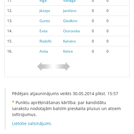
11.
Inga
Vanaga
0
0
12.
Jāzeps
Janiševs
0
0
13.
Guntis
Gladkins
0
0
14.
Evita
Ostrovska
0
0
15.
Rūdolfs
Kalvāns
0
0
16.
Anita
Kehre
0
0
Pēdējais atjauninājums veikts
30.05.2014
plkst.
15:57
*
Punktu aprēķināšanas kārtība: par kandidātu
sarakstu nodotajām balsīm pieskaita plusus un atņem
svītrojumus.
Lietotie saīsinājumi.