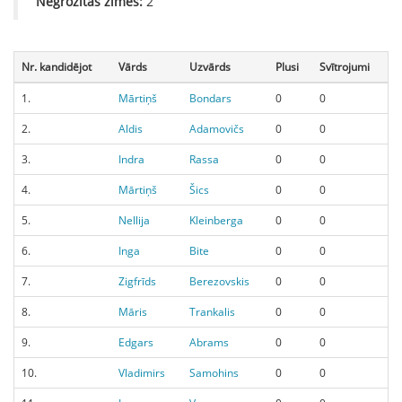
Negrozītās zīmes:
2
Nr. kandidējot
Vārds
Uzvārds
Plusi
Svītrojumi
1.
Mārtiņš
Bondars
0
0
2.
Aldis
Adamovičs
0
0
3.
Indra
Rassa
0
0
4.
Mārtiņš
Šics
0
0
5.
Nellija
Kleinberga
0
0
6.
Inga
Bite
0
0
7.
Zigfrīds
Berezovskis
0
0
8.
Māris
Trankalis
0
0
9.
Edgars
Abrams
0
0
10.
Vladimirs
Samohins
0
0